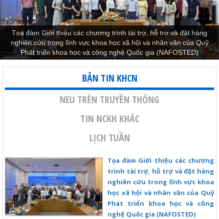
Hội thảo khoa học quốc gia “Ứng dụng Trí tuệ nhân tạo trong khối
ngành Khoa học xã hội”
BẢN TIN KHCN
NEU TRÊN TRUYỀN THÔNG
TIN NCKH KHÁC
LỊCH TUẦN
Tọa đàm Giới thiệu các chương
trình tài trợ, hỗ trợ và đặt hàng
nghiên cứu trong lĩnh vực khoa
học xã hội và nhân văn của Quỹ
Phát triển khoa học và công
nghệ Quốc gia (NAFOSTED)